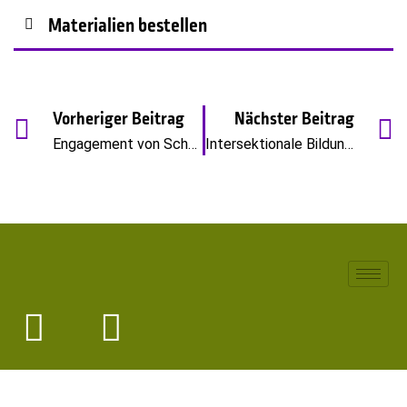
Materialien bestellen
Vorheriger Beitrag
Nächster Beitrag
Engagement von Schüler*innen unterstützen! – Leitfaden zur Gründung und Begleitung einer Queeren AG (Oktober 2022)
Intersektionale Bildungsboxen – Diversitysensible Kinder- und Jugendliteratur zu sexueller und geschlechtlicher Vielfalt für vier Altersstufen (2023)