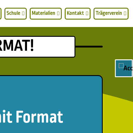
Schule
Materialien
Kontakt
Trägerverein
RMAT!
nrechtsbildung, Demokratieerziehung und
mit Format
isbezug,
onzept aus Wissensvermittlung,