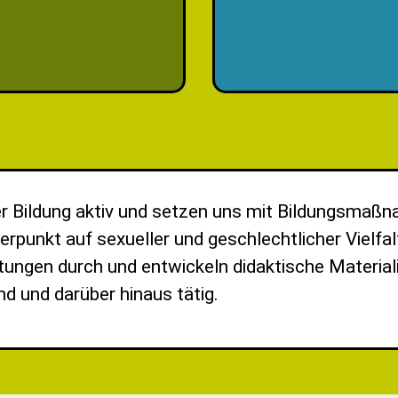
liche Vielfalt,
innovative pädagogische A
und Antidiskriminierung
- bewährte Fortbildungsf
er Bildung aktiv und setzen uns mit Bildungsmaß
werpunkt auf sexueller und geschlechtlicher Vielfal
ungen durch und entwickeln didaktische Materiali
nd und darüber hinaus tätig.